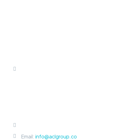
Dirección:
Calle 79 B No 5-81
Bogotá, DC
Colombia
Phone: +601-658 22 60
Email:
info@aclgroup.co