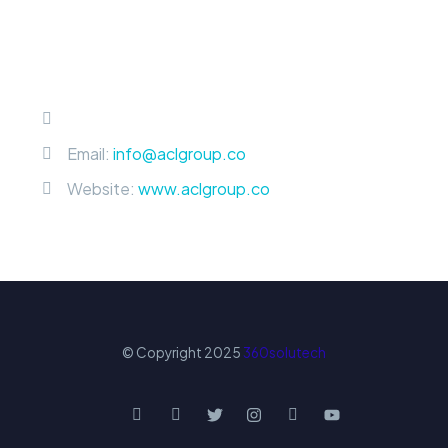
Bogotá, DC
Colombia
Phone: +601-658 22 60
Email:
info@aclgroup.co
Website:
www.aclgroup.co
© Copyright 2025
360solutech